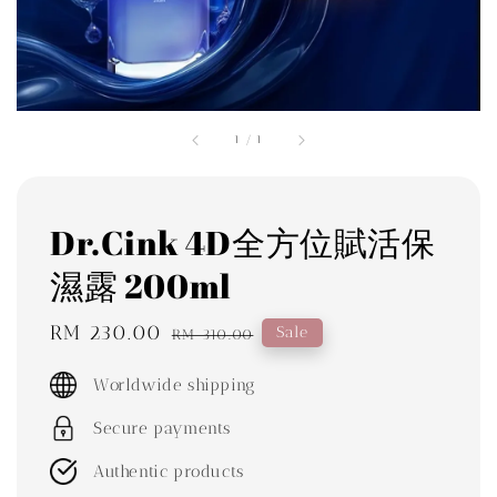
1
/
1
Dr.Cink 4D全方位賦活保
濕露 200ml
Sale
RM 230.00
Regular
Sale
RM 310.00
price
price
Worldwide shipping
Secure payments
Authentic products