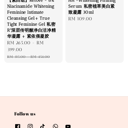
【紧白组】Relove - 8%
HH -Whitening Firming
Niacinamide Whitening
Serum 私密植萃美白紧
Feminine Intimate
致凝露 30ml
Cleansing Gel+ True
Regular
RM 109.00
Tight Feminine Gel 私密
price
R²深层传明酸净白洁净精
华凝露 + 紧依偎凝胶
Sale
RM 265.00
-
RM
price
399.00
Regular
RM 315.00
-
RM 454.00
price
Follow us