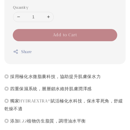
Quantity
Add to Cart
Share
◎ 採用極化水微脂囊科技，協助提升肌膚保水力
◎ 四重保濕系統，層層鎖水維持肌膚潤澤感
◎ 獨家HYDRAEXTRA®賦活極化水科技，保水零死角，舒緩
乾燥不適
◎ 添加L22植物仿生脂質，調理油水平衡