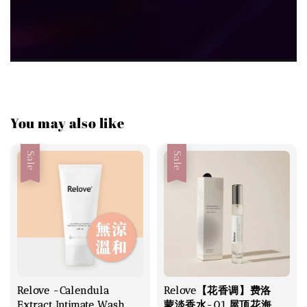
You may also like
Sale
Sale
Relove -Calendula
Relove【花香调】费洛
Extract Intimate Wash
蒙淡香水-01 屋顶花海