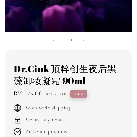
1
/
1
Dr.Cink 顶粹创生夜后黑
藻卸妆凝霜 90ml
Sale
RM 175.00
Regular
Sale
RM 235.00
price
price
Worldwide shipping
Secure payments
Authentic products