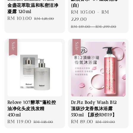
金盏花萃取温和私密洁净
(白)
凝露 120ml
Sale
RM 105.00
-
RM
Sale
RM 103.00
Regular
RM 128.00
price
229.00
price
price
Regular
RM 139.00
-
RM 299.00
price
Sale
Sale
Relove 107酵萃™蓬松控
Dr.Piz Body Wash B12
油净化头皮洗发精
顶级沙龙香氛沐浴露
450ml
550ml 【原价RM119】
Sale
RM 119.00
Regular
Sale
RM 89.00
Regular
RM 138.00
RM 119.00
price
price
price
price