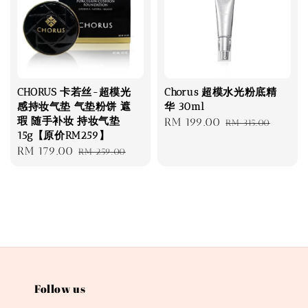
CHORUS 卡若丝-超模光
Chorus 超模水光粉底精
感持妆气垫 气垫粉饼 遮
华 30ml
瑕 随手补妆 持妆气垫
Sale
RM 199.00
Regular
RM 315.00
15g【原价RM259】
price
price
Sale
RM 179.00
Regular
RM 259.00
price
price
Follow us