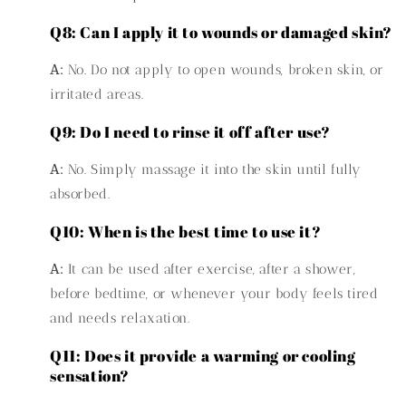
Q8: Can I apply it to wounds or damaged skin?
A:
No. Do not apply to open wounds, broken skin, or
irritated areas.
Q9: Do I need to rinse it off after use?
A:
No. Simply massage it into the skin until fully
absorbed.
Q10: When is the best time to use it?
A:
It can be used after exercise, after a shower,
before bedtime, or whenever your body feels tired
and needs relaxation.
Q11: Does it provide a warming or cooling
sensation?