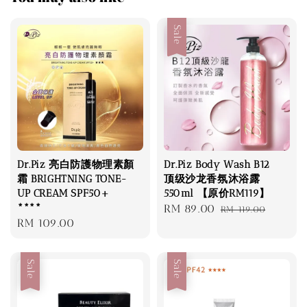
Sale
Dr.Piz 亮白防護物理素顏
Dr.Piz Body Wash B12
霜 BRIGHTNING TONE-
顶级沙龙香氛沐浴露
UP CREAM SPF50+
550ml 【原价RM119】
****
Sale
RM 89.00
Regular
RM 119.00
Regular
RM 109.00
price
price
price
Sale
Sale