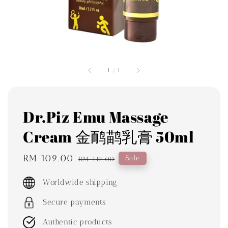
1
/
1
Dr.Piz Emu Massage
Cream 金鸸鹋乳膏 50ml
Sale
RM 109.00
Regular
Sale
RM 139.00
price
price
Worldwide shipping
Secure payments
Authentic products