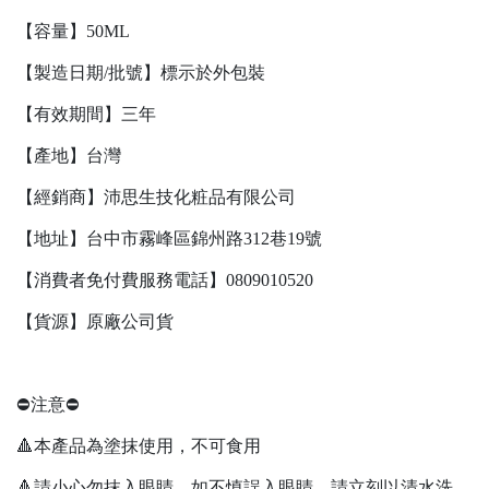
【容量】50ML
【製造日期/批號】標示於外包裝
【有效期間】三年
【產地】台灣
【經銷商】沛思生技化粧品有限公司
【地址】台中市霧峰區錦州路312巷19號
【消費者免付費服務電話】0809010520
【貨源】原廠公司貨
⛔️注意⛔️
🔺本產品為塗抹使用，不可食用
🔺請小心勿抹入眼睛，如不慎誤入眼睛，請立刻以清水洗