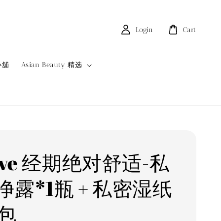
Login
Cart
小舖
Asian Beauty 精选
ove 经期绝对舒适-私
净露*1瓶 + 私密湿纸
2包