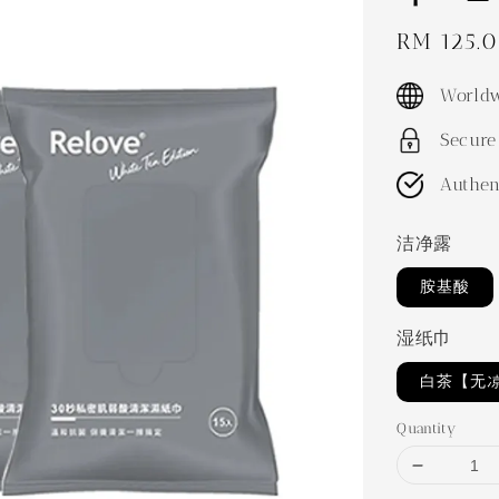
Sale
RM 125.
price
Worldw
Secure
Authen
洁净露
胺基酸
湿纸巾
白茶【无
Quantity