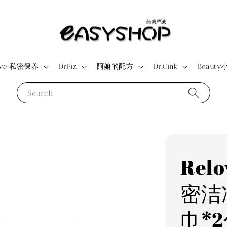
ove 私密保养
DrPiz
阿嫲的配方
Dr.Cink
Beauty
Search
Rel
密洁
巾*