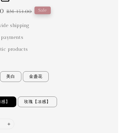
00
Regular
Sale
RM 153.00
price
ide shipping
 payments
tic products
美白
金盏花
凉感】
玫瑰【凉感】