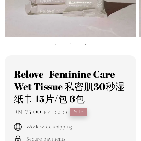
1
/
3
Relove -Feminine Care
Wet Tissue 私密肌30秒湿
纸巾 15片/包 6包
Sale
RM 75.00
Regular
Sale
RM 102.00
price
price
Worldwide shipping
Secure payments