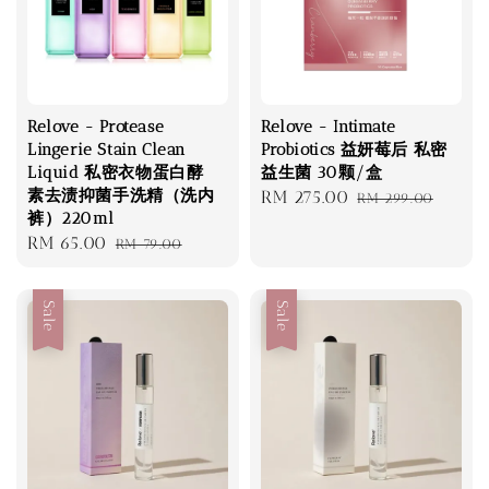
Relove - Protease
Relove - Intimate
Lingerie Stain Clean
Probiotics 益妍莓后 私密
Liquid 私密衣物蛋白酵
益生菌 30颗/盒
素去渍抑菌手洗精（洗内
Sale
RM 275.00
Regular
RM 299.00
裤）220ml
price
price
Sale
RM 65.00
Regular
RM 79.00
price
price
Sale
Sale