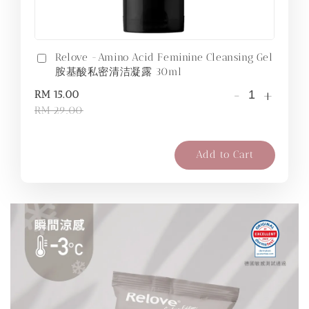
Relove -Amino Acid Feminine Cleansing Gel
胺基酸私密清洁凝露 30ml
-
+
RM 15.00
RM 29.00
Add to Cart