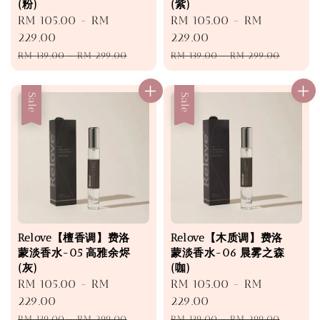
(粉)
(紫)
Sale
RM 105.00
-
RM
Sale
RM 105.00
-
RM
price
229.00
price
229.00
Regular
Regular
RM 139.00
-
RM 299.00
RM 139.00
-
RM 299.00
price
price
Sale
Sale
Relove【檀香调】费洛
Relove【木质调】费洛
蒙淡香水-05 高雅余烬
蒙淡香水-06 晨雾之森
(灰)
(咖)
Sale
RM 105.00
-
RM
Sale
RM 105.00
-
RM
price
229.00
price
229.00
Regular
Regular
RM 139.00
-
RM 299.00
RM 139.00
-
RM 299.00