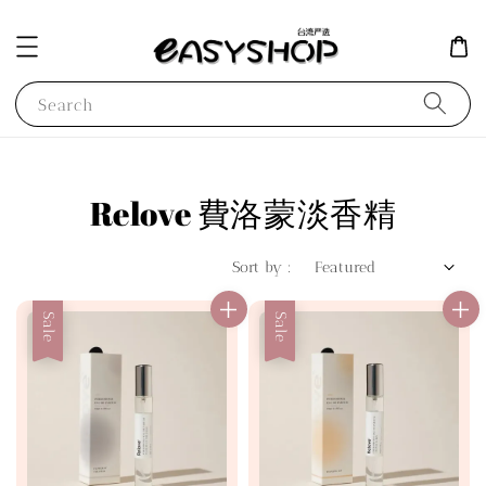
Search
Relove 費洛蒙淡香精
Sort by :
Sale
Sale