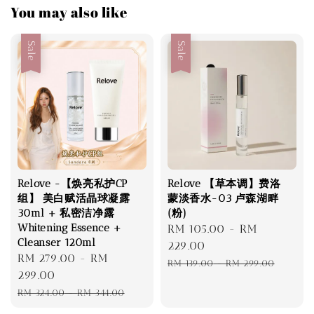
You may also like
Sale
Sale
Relove -【焕亮私护CP
Relove 【草本调】费洛
组】 美白赋活晶球凝露
蒙淡香水-03 卢森湖畔
30ml + 私密洁净露
(粉)
Whitening Essence +
Sale
RM 105.00
-
RM
Cleanser 120ml
price
229.00
Sale
RM 279.00
-
RM
Regular
RM 139.00
-
RM 299.00
price
299.00
price
Regular
RM 324.00
-
RM 344.00
price