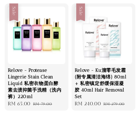
Sale
Sale
Relove - Protease
Relove - Ku溜零毛发霜
Lingerie Stain Clean
(附专属清洁海绵) 80ml
Liquid 私密衣物蛋白酵
+ 私密镇定舒缓保湿凝
素去渍抑菌手洗精（洗内
胶 40ml Hair Removal
裤）220ml
Set
Sale
RM 65.00
Regular
Sale
RM 240.00
Regular
RM 79.00
RM 279.00
price
price
price
price