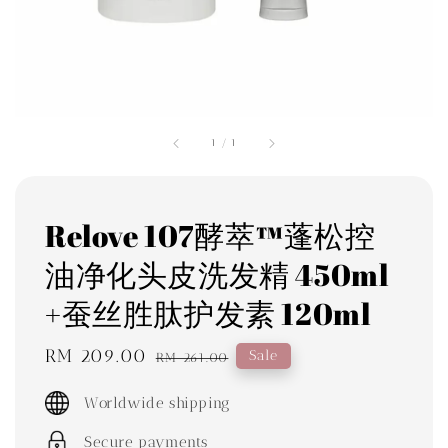
1
/
1
Relove 107酵萃™蓬松控
油净化头皮洗发精 450ml
+蚕丝胜肽护发素 120ml
Sale
RM 209.00
Regular
Sale
RM 261.00
price
price
Worldwide shipping
Secure payments