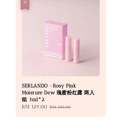
Sale
SERLANDO -Rosy Pink
Moisture Dew 瑰蜜粉红露 两入
组 3ml*2
Sale
RM 129.00
Regular
RM 150.00
price
price