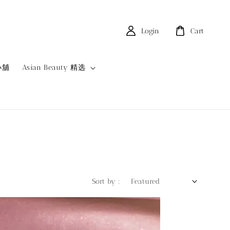
Login
Cart
小舖
Asian Beauty 精选
Sort by :