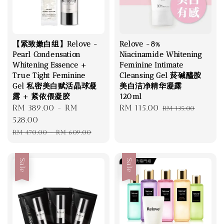
【紧致嫩白组】Relove -
Relove -8%
Pearl Condensation
Niacinamide Whitening
Whitening Essence +
Feminine Intimate
True Tight Feminine
Cleansing Gel 菸碱醯胺
Gel 私密美白赋活晶球凝
美白洁净精华凝露
露 + 紧依偎凝胶
120ml
Sale
RM 389.00
-
RM
Sale
RM 115.00
Regular
RM 135.00
price
528.00
price
price
Regular
RM 470.00
-
RM 609.00
price
Sale
Sale