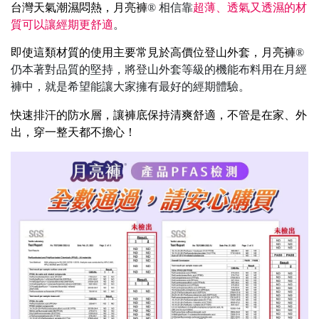
相信靠
超薄、透氣又透濕的材
台灣天氣潮濕悶熱，月亮褲
®
質可以讓經期更舒適
。
即使這類材質的使用主要常見於高價位登山外套，月亮褲
®
仍本著對品質的堅持，將登山外套等級的機能布料用在月經
褲中，就是希望能讓大家擁有最好的經期體驗。
快速排汗的防水層，讓褲底保持清爽舒適，不管是在家、外
出，穿一整天都不擔心！