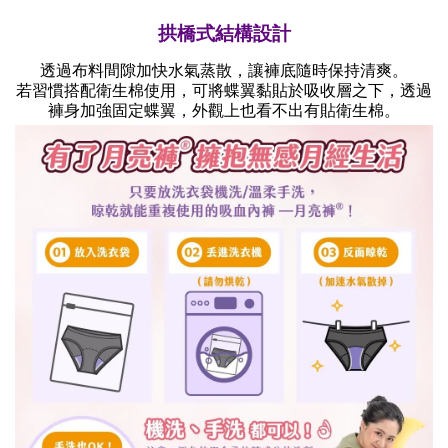
拱橋式結構設計
透過布料間隙加快水氣蒸散，讓褲底隨時保持清爽。
若習慣搭配衛生棉使用，可將蝶翼黏貼於吸收層之下，
透過
褲身加強固定蝶翼，
外觀上也看不出有貼衛生棉。