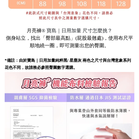
月亮褲
®
寶島｜日用加量 尺寸怎麼挑？
側身站立，找出「臀部最高點」(屁股最翹處)，使用布尺平
順地繞一圈，即可測量出您的臀圍。
*備註：由於寶島｜日用加量純粹黑/ 星塵灰 兩色之尺寸與台灣意象系列
花色不同，故請務必參照臀圍數字選購。