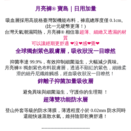
月亮褲
®
寶島｜日用加量
吸血層採用高規格臺灣製機能布料，褲底總厚度僅 0.1cm。
(比一元硬幣更薄！)
相信靠
超薄、細緻又透濕的材
台灣天氣潮濕悶熱，
月亮褲
®
質
可以讓經期更舒適 ❤沒❤感❤覺❤
全球獨創紫色親膚層，
吸收狀況一目瞭然
抑菌率達 99.9%，有效抑制細菌滋生，大幅減少異味。
月亮褲
®
獨創紫色布料親膚層，透過不顯紅的紫色，細緻柔
滑的細丹尼纖維觸感，經血吸收狀況一目瞭然！
鋅離子抑菌加量吸收層
避免異味與細菌滋生，守護你的生理期 ！
超薄雙功能防水層
登山外套等級的防水薄膜，薄透程度小於 0.02mm 防水同時
還能快速蒸散水氣，維持陰部乾爽舒適！
-
-
-------------------------------