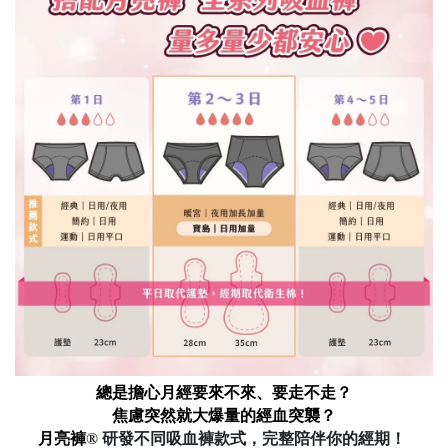
總是擔心月經要來不來、要走不走？
焦慮突然就大爆量的經血突襲？
月亮褲
® 研發不同吸血褲款式，完整陪伴你的經期！