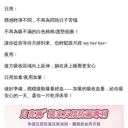
日用：
體感輕薄不悶，不再為悶熱日子苦惱
不再為吸不滿的白色棉棉/護墊扼腕！
讓你從容等待月經到來、也輕鬆跟月經 say bye bye~
夜用：
後方吸收區域向上延伸，躺在床上睡覺更安心
日用加量/夜用加量：
做好準備，穩穩接殺爆量經血——加量的吸收血量，給你最
！
安心的一天、還你一片乾淨床單