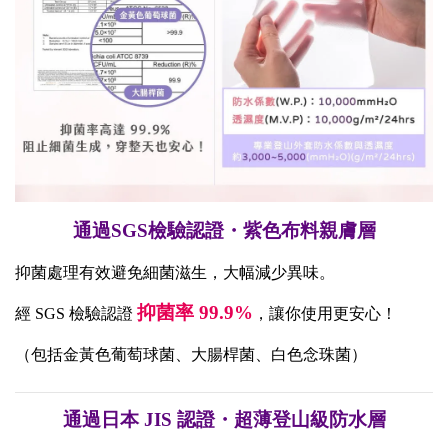
通過SGS檢驗認證・紫色布料親膚層
抑菌處理有效避免細菌滋生，大幅減少異味。
抑菌率 99.9%
經 SGS 檢驗認證
，讓你使用更安心！
（包括金黃色葡萄球菌、大腸桿菌、白色念珠菌）
通過日本 JIS 認證・超薄登山級防水層