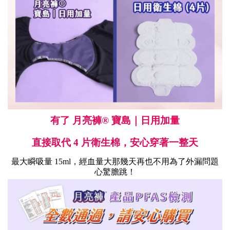
有了 月亮褲
® 寶島｜日用加量
直接取代 4 片衛生棉，安心穿著一整天
最大瞬吸量 15ml，經血量大那幾天再也不用為了外漏問題
心驚膽跳！