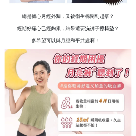
總是擔心月經外漏，又被衛生棉悶到起疹？
經期好痛心已經夠累，結果還要洗褲子擦椅墊？
多希望可以與月經和平共處啊！！