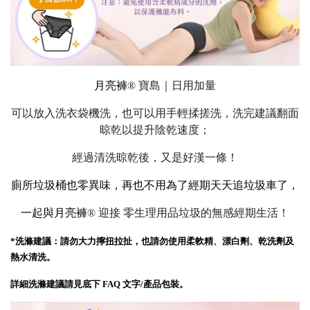
月亮褲
®
寶島｜日用加量
可以放入洗衣袋機洗，也可以用手輕揉搓洗，洗完建議翻面
晾乾以提升陰乾速度；
經過清洗晾乾後，又是好漢一條！
廁所垃圾桶也零異味，再也不用為了經期天天追垃圾車了，
一起與月亮褲
®
迎接 零生理用品垃圾的無感經期生活！
*洗滌建議：請勿大力擰扭拉扯，也請勿使用柔軟精、漂白劑、乾洗劑及
熱水清洗。
詳細洗滌建議請見底下 FAQ 文字/產品包裝。