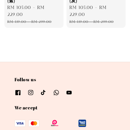
(紫)
(灰)
Sale
RM 105.00
-
RM
Sale
RM 105.00
-
RM
price
229.00
price
229.00
Regular
Regular
RM 139.00
-
RM 299.00
RM 139.00
-
RM 299.00
price
price
Follow us
We accept