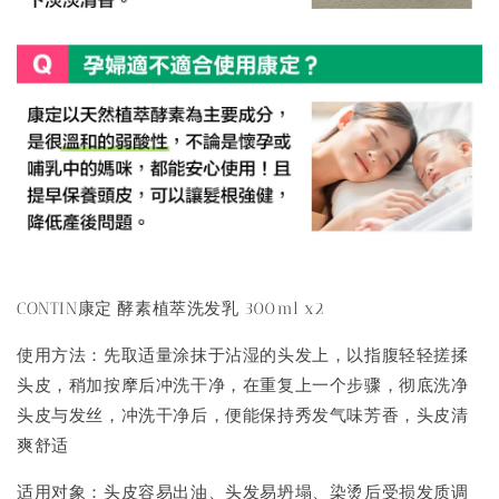
CONTIN康定 酵素植萃洗发乳 300ml x2
使用方法：先取适量涂抹于沾湿的头发上，以指腹轻轻搓揉
头皮，稍加按摩后冲洗干净，在重复上一个步骤，彻底洗净
头皮与发丝，冲洗干净后，便能保持秀发气味芳香，头皮清
爽舒适
适用对象：头皮容易出油、头发易坍塌、染烫后受损发质调