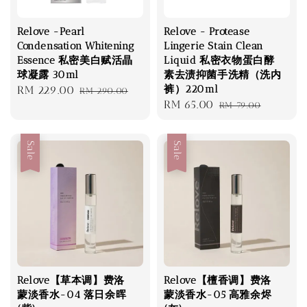
Relove -Pearl
Relove - Protease
Condensation Whitening
Lingerie Stain Clean
Essence 私密美白赋活晶
Liquid 私密衣物蛋白酵
球凝露 30ml
素去渍抑菌手洗精（洗内
裤）220ml
Sale
RM 229.00
Regular
RM 290.00
Sale
RM 65.00
Regular
price
price
RM 79.00
price
price
Sale
Sale
Relove【草本调】费洛
Relove【檀香调】费洛
蒙淡香水-04 落日余晖
蒙淡香水-05 高雅余烬