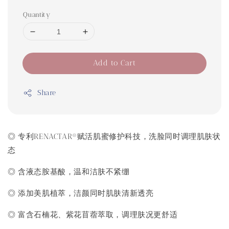
Quantity
Add to Cart
Share
◎ 专利RENACTAR®赋活肌蜜修护科技，洗脸同时调理肌肤状
态
◎ 含液态胺基酸，温和洁肤不紧绷
◎ 添加美肌植萃，洁颜同时肌肤清新透亮
◎ 富含石楠花、紫花苜蓿萃取，调理肤况更舒适