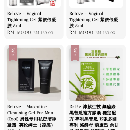
Relove - Vaginal
Relove - Vaginal
Tightening Gel 紧依偎凝
Tightening Gel 紧依偎凝
胶 6ml
胶 6ml
Sale
RM 160.00
Regular
Sale
RM 160.00
Regular
RM 180.00
RM 180.00
price
price
price
price
Sale
Sale
Relove - Masculine
Dr.Piz 沛麒生技 無醣綠-
Cleansing Gel For Men
黑苦瓜複方膠囊 穩定配
(Cool) 男性专用私密洁净
方 專利黑苦瓜 15張多國
凝露-英伦绅士（凉感）
專利 鉻酵母 葫蘆巴 余甘