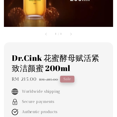
1
/
1
Dr.Cink 花蜜酵母赋活紧
致洁颜蜜 200ml
Sale
RM 215.00
Regular
Sale
RM 285.00
price
price
Worldwide shipping
Secure payments
Authentic products