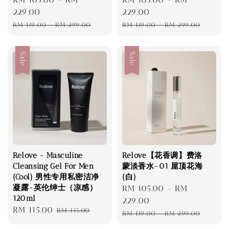
price
229.00
price
229.00
Regular
Regular
RM 139.00
-
RM 299.00
RM 139.00
-
RM 299.00
price
price
Sale
Sale
Relove - Masculine
Relove【花香调】费洛
Cleansing Gel For Men
蒙淡香水-01 屋顶花海
(Cool) 男性专用私密洁净
(白)
凝露-英伦绅士（凉感）
Sale
RM 105.00
-
RM
120ml
price
229.00
Sale
RM 115.00
Regular
RM 135.00
Regular
RM 139.00
-
RM 299.00
price
price
price