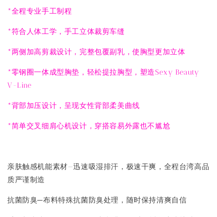
*全程专业手工制程
*符合人体工学，手工立体裁剪车缝
*两侧加高剪裁设计，完整包覆副乳，使胸型更加立体
*零钢圈一体成型胸垫，轻松提拉胸型，塑造Sexy Beauty
V-Line
*背部加压设计，呈现女性背部柔美曲线
*简单交叉细肩心机设计，穿搭容易外露也不尴尬
亲肤触感机能素材—迅速吸湿排汗，极速干爽，全程台湾高品
质严谨制造
抗菌防臭─布料特殊抗菌防臭处理，随时保持清爽自信