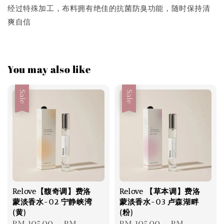
经过特殊加工，布料拥有绝佳的抗菌防臭功能，随时保持清
爽自信
You may also like
Sale
Sale
Relove【馥奇调】费洛
Relove 【草本调】费洛
蒙淡香水-02 宁静峡湾
蒙淡香水-03 卢森湖畔
(黄)
(粉)
Sale
RM 105.00
-
RM
Sale
RM 105.00
-
RM