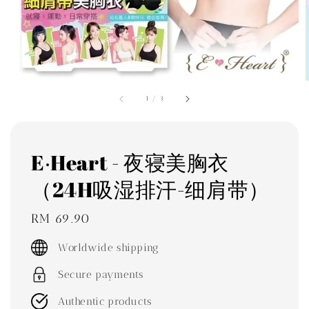
1
/
3
E‧Heart - 夜寝美胸衣
（24H吸湿排汗-细肩带）
Regular
RM 69.90
price
Worldwide shipping
Secure payments
Authentic products