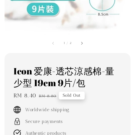
1
/
2
Icon 爱康-透芯涼感棉-量
少型 19cm 9片/包
Sale
RM 8.40
Regular
Sold Out
RM 8.80
price
price
Worldwide shipping
Secure payments
Authentic products