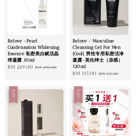
Relove -Pearl
Relove - Masculine
Condensation Whitening
Cleansing Gel For Men
Essence 私密美白赋活晶
(Cool) 男性专用私密洁净
球凝露 30ml
凝露-英伦绅士（凉感）
120ml
Sale
RM 229.00
Regular
RM 290.00
Sale
RM 115.00
Regular
price
price
RM 135.00
price
price
Sale
Sale