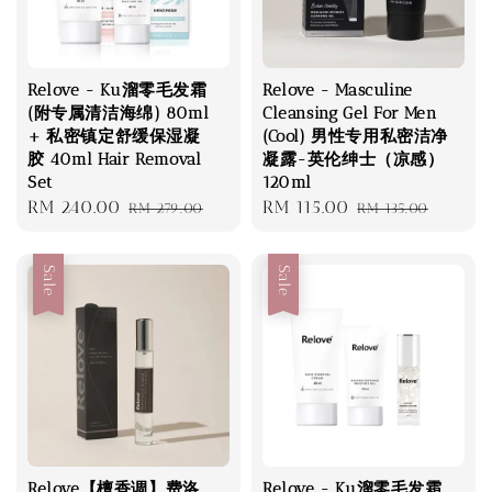
Relove - Ku溜零毛发霜
Relove - Masculine
(附专属清洁海绵) 80ml
Cleansing Gel For Men
+ 私密镇定舒缓保湿凝
(Cool) 男性专用私密洁净
胶 40ml Hair Removal
凝露-英伦绅士（凉感）
Set
120ml
Sale
RM 240.00
Regular
Sale
RM 115.00
Regular
RM 279.00
RM 135.00
price
price
price
price
Sale
Sale
Relove【檀香调】费洛
Relove - Ku溜零毛发霜