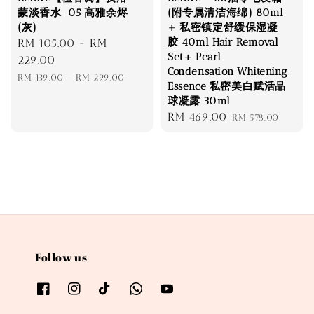
蒙淡香水-05 高雅余烬
(附专属清洁海绵) 80ml
(灰)
+ 私密镇定舒缓保湿凝
胶 40ml Hair Removal
Sale
RM 105.00
-
RM
Set+ Pearl
price
229.00
Condensation Whitening
Regular
RM 139.00
-
RM 299.00
Essence 私密美白赋活晶
price
球凝露 30ml
Sale
RM 469.00
Regular
RM 578.00
price
price
Follow us